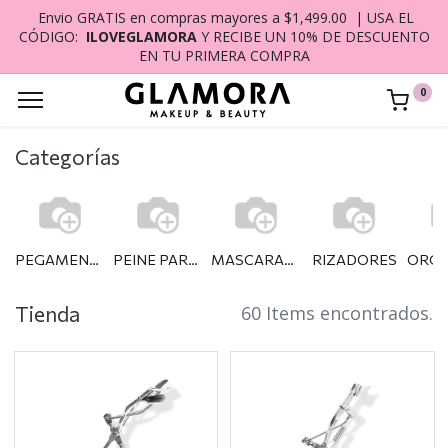
Envio GRATIS en compras mayores a $1,499.00 | USA EL
CÓDIGO:
ILOVEGLAMORA
Y RECIBE UN 10% DE DESCUENTO
EN TU PRIMERA COMPRA
0
Categorías
PEGAMENTO
PEINE PARA PESTAÑAS
MASCARAS DE PESTAÑAS
RIZADORES
Tienda
60 Items encontrados.