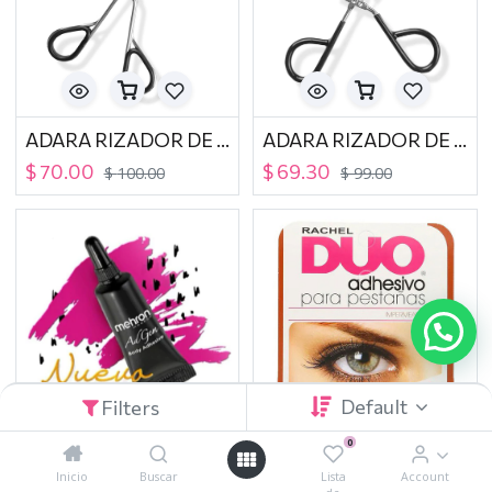
ADARA RIZADOR DE PESTAÑAS EC-04
ADARA RIZADOR DE PESTAÑAS EC-01
$
70.00
$
69.30
$
100.00
$
99.00
Default
Filters
0
MEHRON PEGAMENTO ADGEM LATEX FREE
RACHEL DUO ADHESIVO PARA PESTAÑAS OBSCURO 12-M
Inicio
Buscar
Lista
Account
$
380.00
$
74.00