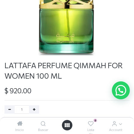
LATTAFA PERFUME QIMMAH FOR
WOMEN 100 ML
$
920.00
0
Agregar al carrito
Inicio
Buscar
Lista
Account