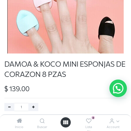
DAMOA & KOCO MINI ESPONJAS DE
CORAZON 8 PZAS
$
139.00
0
Agregar al carrito
Inicio
Buscar
Lista
Account