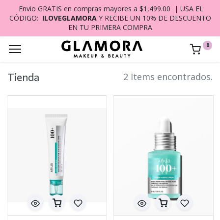
Envio GRATIS en compras mayores a $1,499.00 | USA EL
CÓDIGO:
ILOVEGLAMORA
Y RECIBE UN 10% DE DESCUENTO
EN TU PRIMERA COMPRA
0
Tienda
2 Items encontrados.