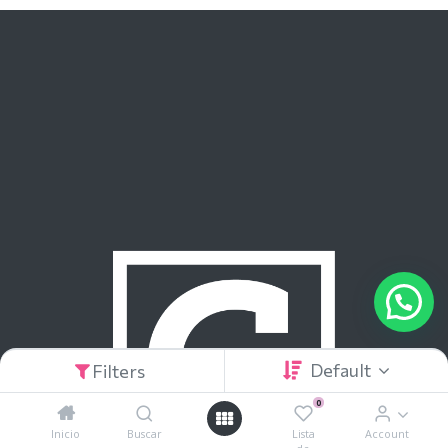
Default
Filters
0
Inicio
Buscar
Lista
Account