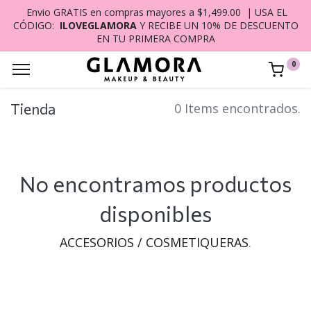
Envio GRATIS en compras mayores a $1,499.00 | USA EL
CÓDIGO:
ILOVEGLAMORA
Y RECIBE UN 10% DE DESCUENTO
EN TU PRIMERA COMPRA
0
Tienda
0 Items encontrados.
No encontramos productos
disponibles
ACCESORIOS / COSMETIQUERAS
.