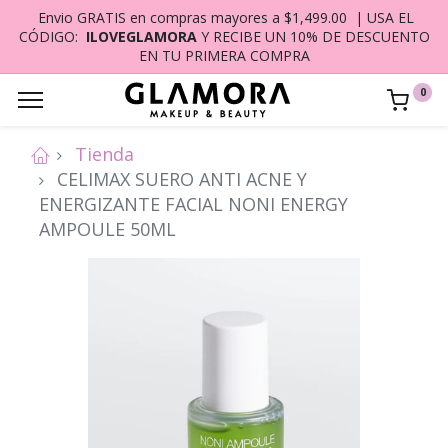
Envio GRATIS en compras mayores a $1,499.00 | USA EL
CÓDIGO:
ILOVEGLAMORA
Y RECIBE UN 10% DE DESCUENTO
EN TU PRIMERA COMPRA
0
Tienda
CELIMAX SUERO ANTI ACNE Y
ENERGIZANTE FACIAL NONI ENERGY
AMPOULE 50ML