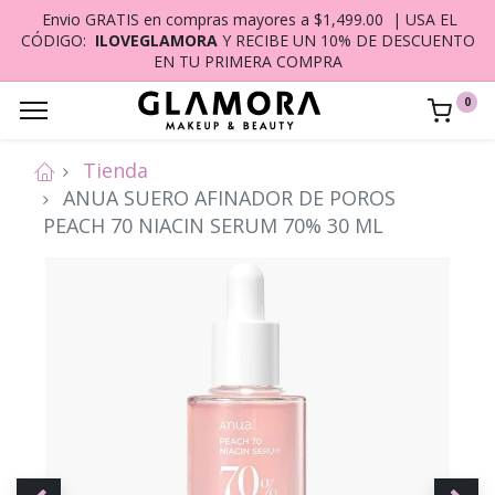
Envio GRATIS en compras mayores a $1,499.00 | USA EL
CÓDIGO:
ILOVEGLAMORA
Y RECIBE UN 10% DE DESCUENTO
EN TU PRIMERA COMPRA
0
Tienda
ANUA SUERO AFINADOR DE POROS
PEACH 70 NIACIN SERUM 70% 30 ML