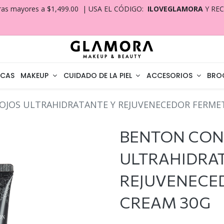
ras mayores a $1,499.00 | USA EL CÓDIGO:
ILOVEGLAMORA
Y RE
CAS
MAKEUP
CUIDADO DE LA PIEL
ACCESORIOS
BRO
JOS ULTRAHIDRATANTE Y REJUVENECEDOR FERMET
BENTON CON
ULTRAHIDRAT
REJUVENECE
CREAM 30G