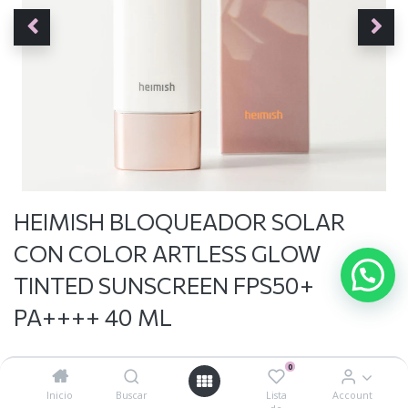
HEIMISH BLOQUEADOR SOLAR
CON COLOR ARTLESS GLOW
TINTED SUNSCREEN FPS50+
PA++++ 40 ML
0
$
443.70
Inicio
Buscar
Lista
Account
$
493.00