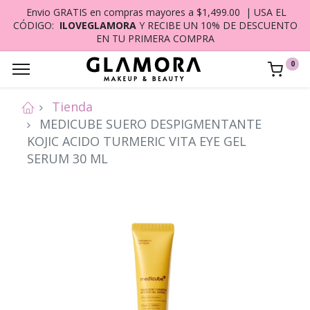
Envio GRATIS en compras mayores a $1,499.00 | USA EL
CÓDIGO:
ILOVEGLAMORA
Y RECIBE UN 10% DE DESCUENTO
EN TU PRIMERA COMPRA
0
Tienda
MEDICUBE SUERO DESPIGMENTANTE
KOJIC ACIDO TURMERIC VITA EYE GEL
SERUM 30 ML