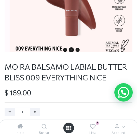
MOIRA BALSAMO LABIAL BUTTER
BLISS 009 EVERYTHING NICE
$
169.00
0
Agregar al carrito
Inicio
Buscar
Lista
Account