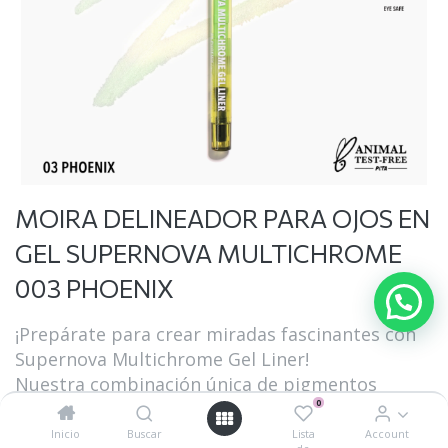
MOIRA DELINEADOR PARA OJOS EN
GEL SUPERNOVA MULTICHROME
003 PHOENIX
¡Prepárate para crear miradas fascinantes con
Supernova Multichrome Gel Liner!
Nuestra combinación única de pigmentos
0
cambia de color según el ángulo de la luz,
brindándole un efecto de arcoíris perfecto para
Inicio
Buscar
Lista
Account