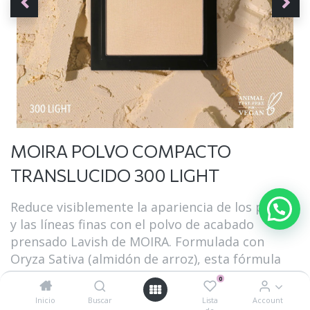
MOIRA POLVO COMPACTO
TRANSLUCIDO 300 LIGHT
Reduce visiblemente la apariencia de los poros
y las líneas finas con el polvo de acabado
prensado Lavish de MOIRA. Formulada con
Oryza Sativa (almidón de arroz), esta fórmula
sin fragancia suavizará la piel, controlará el
0
exceso de grasa y no obstruirá los poros.
Inicio
Buscar
Lista
Account