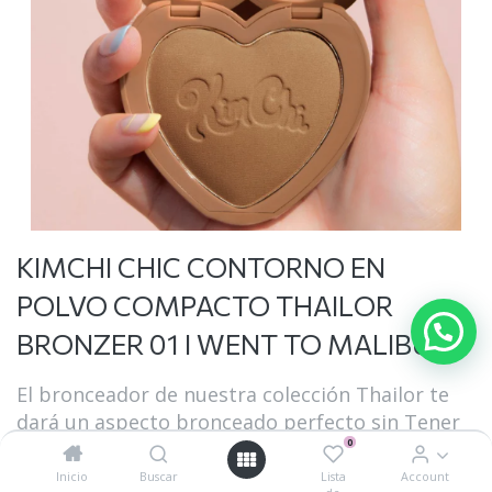
KIMCHI CHIC CONTORNO EN
POLVO COMPACTO THAILOR
BRONZER 01 I WENT TO MALIBU
El bronceador de nuestra colección Thailor te
dará un aspecto bronceado perfecto sin Tener
0
que salir de casa. Peso neto: 9 g (0,317 oz)
Inicio
Buscar
Lista
Account