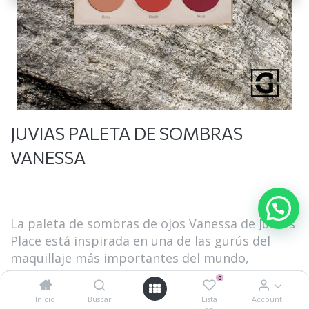
JUVIAS PALETA DE SOMBRAS
VANESSA
La paleta de sombras de ojos Vanessa de Juvia's
Place está inspirada en una de las gurús del
maquillaje más importantes del mundo,
Vanessa Gyimah. Esta popular paleta de
0
sombras de ojos de 6 partes consta de
Inicio
Buscar
Lista
Account