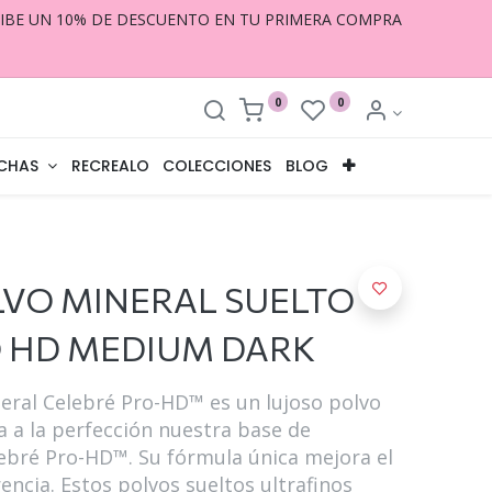
CIBE UN 10% DE DESCUENTO EN TU PRIMERA COMPRA
0
0
CHAS
RECREALO
COLECCIONES
BLOG
VO MINERAL SUELTO
O HD MEDIUM DARK
eral Celebré Pro-HD™ es un lujoso polvo
 a la perfección nuestra base de
ebré Pro-HD™. Su fórmula única mejora el
encia. Estos polvos sueltos ultrafinos