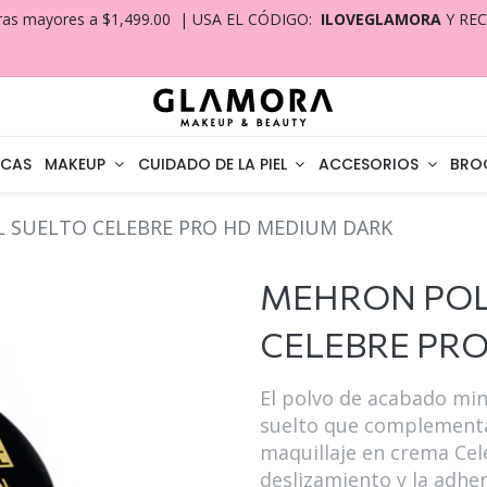
ras mayores a $1,499.00 | USA EL CÓDIGO:
ILOVEGLAMORA
Y RE
CAS
MAKEUP
CUIDADO DE LA PIEL
ACCESORIOS
BRO
 SUELTO CELEBRE PRO HD MEDIUM DARK
MEHRON POL
CELEBRE PR
El polvo de acabado min
suelto que complementa
maquillaje en crema Cel
deslizamiento y la adher