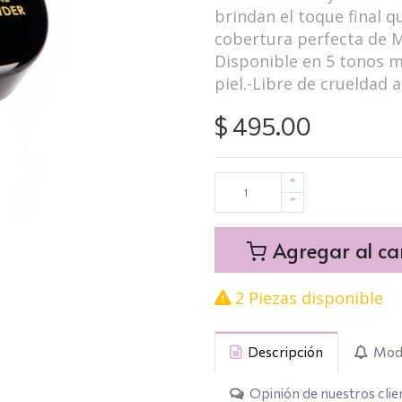
brindan el toque final q
cobertura perfecta de M
Disponible en 5 tonos m
piel.-Libre de crueldad 
$
495.00
Agregar al car
2 Piezas disponible
Descripción
Modo
Opinión de nuestros clie