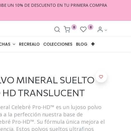
CIBE UN 10% DE DESCUENTO EN TU PRIMERA COMPRA
0
0
CHAS
RECREALO
COLECCIONES
BLOG
VO MINERAL SUELTO
O HD TRANSLUCENT
eral Celebré Pro-HD™ es un lujoso polvo
 a la perfección nuestra base de
ebré Pro-HD™. Su fórmula única mejora el
encia. Estos polvos sueltos ultrafinos