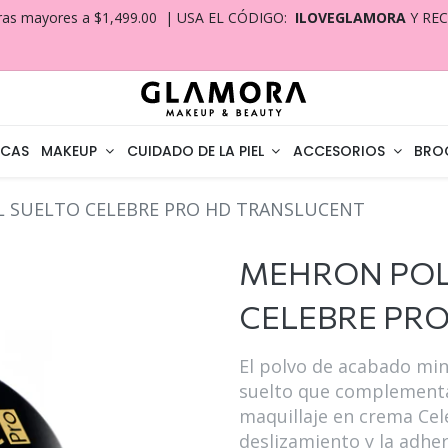
ras mayores a $1,499.00 | USA EL CÓDIGO:
ILOVEGLAMORA
Y RE
CAS
MAKEUP
CUIDADO DE LA PIEL
ACCESORIOS
BRO
 SUELTO CELEBRE PRO HD TRANSLUCENT
MEHRON POL
CELEBRE PR
El polvo de acabado min
suelto que complementa
maquillaje en crema Cel
deslizamiento y la adher