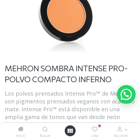
MEHRON SOMBRA INTENSE PRO-
POLVO COMPACTO INFERNO
Los polvos prensados Intense Pro™️ de Mehron
son pigmentos prensados veganos con acabado
mate. Intense Pro™ está disponible en una
amplia gama de tonos que van desde neón
audaz hasta neutrales suaves. Los polvos
0
compactos Intense Pro™ son lo suficientemente
Inicio
Buscar
Lista
Account