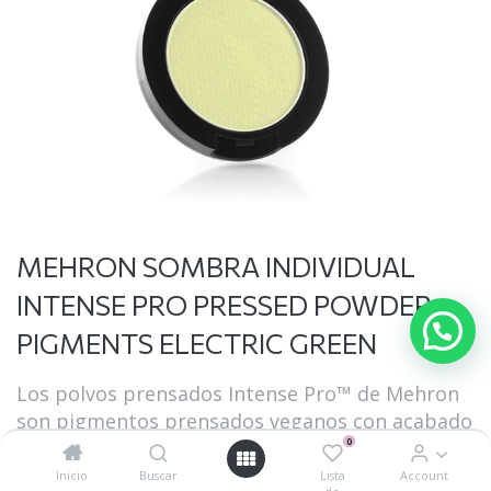
MEHRON SOMBRA INDIVIDUAL
INTENSE PRO PRESSED POWDER
PIGMENTS ELECTRIC GREEN
Los polvos prensados Intense Pro™️ de Mehron
son pigmentos prensados veganos con acabado
0
mate. Intense Pro™ está disponible en una
amplia gama de tonos que van desde neón
Inicio
Buscar
Lista
Account