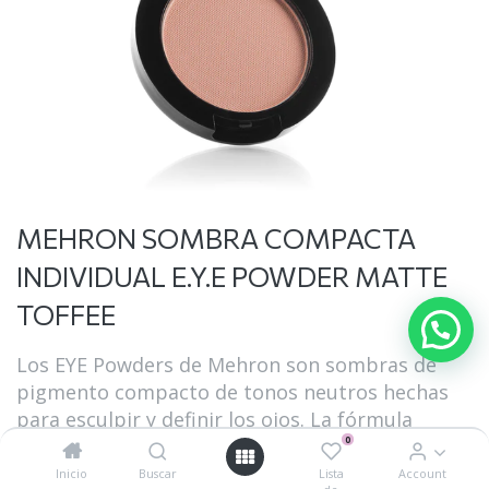
MEHRON SOMBRA COMPACTA
INDIVIDUAL E.Y.E POWDER MATTE
TOFFEE
Los EYE Powders de Mehron son sombras de
pigmento compacto de tonos neutros hechas
para esculpir y definir los ojos. La fórmula
0
profesional suave y aterciopelada de larga
duración se acumula y se mezcla sin esfuerzo.
Inicio
Buscar
Lista
Account