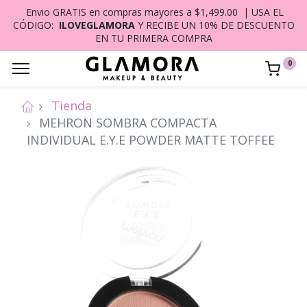
Envio GRATIS en compras mayores a $1,499.00 | USA EL
CÓDIGO:
ILOVEGLAMORA
Y RECIBE UN 10% DE DESCUENTO
EN TU PRIMERA COMPRA
0
Tienda
MEHRON SOMBRA COMPACTA
INDIVIDUAL E.Y.E POWDER MATTE TOFFEE