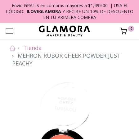
Envio GRATIS en compras mayores a $1,499.00 | USA EL
CÓDIGO:
ILOVEGLAMORA
Y RECIBE UN 10% DE DESCUENTO
EN TU PRIMERA COMPRA
0
Tienda
MEHRON RUBOR CHEEK POWDER JUST
PEACHY