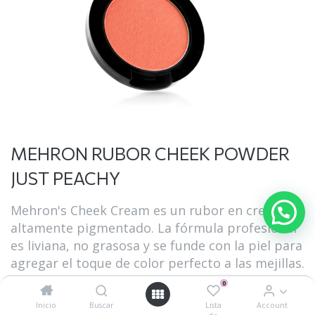
MEHRON RUBOR CHEEK POWDER
JUST PEACHY
Mehron's Cheek Cream es un rubor en crema
altamente pigmentado. La fórmula profesional
es liviana, no grasosa y se funde con la piel para
agregar el toque de color perfecto a las mejillas.
La cobertura se puede construir y se seca hasta
0
obtener un acabado satinado.
Inicio
Buscar
Lista
Account