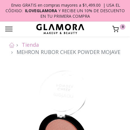
Envio GRATIS en compras mayores a $1,499.00 | USA EL
CÓDIGO:
ILOVEGLAMORA
Y RECIBE UN 10% DE DESCUENTO
EN TU PRIMERA COMPRA
0
Tienda
MEHRON RUBOR CHEEK POWDER MOJAVE