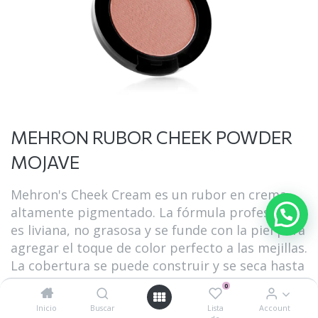
MEHRON RUBOR CHEEK POWDER
MOJAVE
Mehron's Cheek Cream es un rubor en crema
altamente pigmentado. La fórmula profesional
es liviana, no grasosa y se funde con la piel para
agregar el toque de color perfecto a las mejillas.
La cobertura se puede construir y se seca hasta
obtener un acabado satinado.
0
Inicio
Buscar
Lista
Account
$
270.00