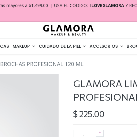
ras mayores a $1,499.00 | USA EL CÓDIGO:
ILOVEGLAMORA
Y RE
CAS
MAKEUP
CUIDADO DE LA PIEL
ACCESORIOS
BRO
BROCHAS PROFESIONAL 120 ML
GLAMORA LI
PROFESIONAL
$
225.00