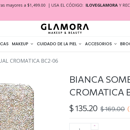
ras mayores a $1,499.00 | USA EL CÓDIGO:
ILOVEGLAMORA
Y RE
CAS
MAKEUP
CUIDADO DE LA PIEL
ACCESORIOS
BRO
UAL CROMATICA BC2-06
BIANCA SOMB
CROMATICA 
$
135.20
$
169.00