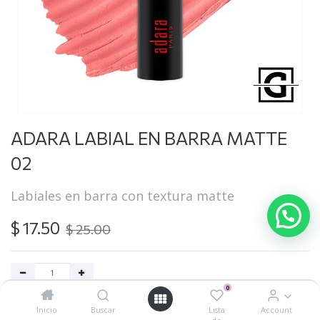
ADARA LABIAL EN BARRA MATTE
02
Labiales en barra con textura matte
$
17.50
$
25.00
0
Agregar al carrito
Inicio
Buscar
Lista
Account