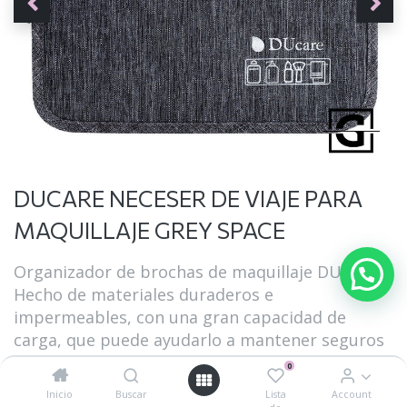
DUCARE NECESER DE VIAJE PARA
MAQUILLAJE GREY SPACE
Organizador de brochas de maquillaje DUCARE
Hecho de materiales duraderos e
impermeables, con una gran capacidad de
carga, que puede ayudarlo a mantener seguros
y bien organizados los pinceles, las paletas y los
0
costosos elementos esenciales de maquillaje.
Inicio
Buscar
Lista
Account