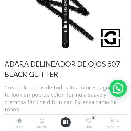
ADARA DELINEADOR DE OJOS 607
BLACK GLITTER
Crea delineados de todos los colores, agrega a
tu look un pop de color; fórmula suave y
cremosa fácil de difuminar. Extensa cama de
tonos
0
$
29.40
$
42.00
Inicio
Buscar
Lista
Account