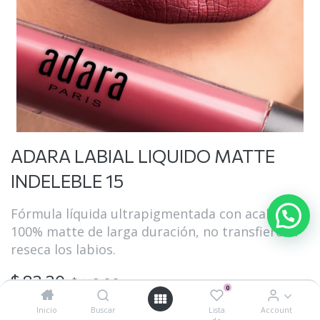
ADARA LABIAL LIQUIDO MATTE
INDELEBLE 15
Fórmula líquida ultrapigmentada con acabado
100% matte de larga duración, no transfiere ni
reseca los labios.
$
83.30
$
119.00
0
Inicio
Buscar
Lista
Account