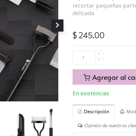
recortar pequeñas part
delicada.
$
245.00
Agregar al car
En existencias
Descripción
Modo
Opinión de nuestros clie