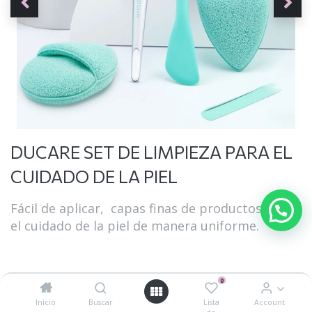
DUCARE SET DE LIMPIEZA PARA EL
CUIDADO DE LA PIEL
Fácil de aplicar, capas finas de productos para
el cuidado de la piel de manera uniforme.
0
Esponja de limpieza facial
Inicio
Buscar
Lista
Account