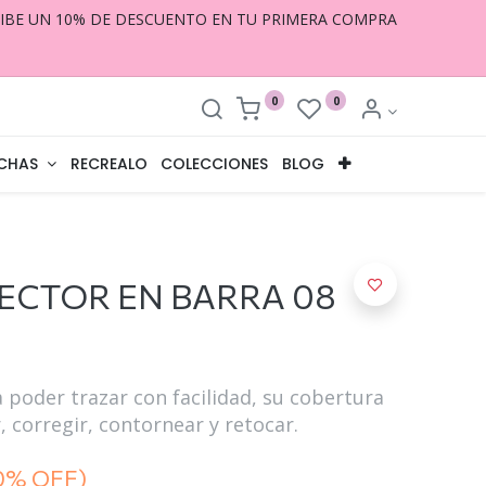
CIBE UN 10% DE DESCUENTO EN TU PRIMERA COMPRA
0
0
CHAS
RECREALO
COLECCIONES
BLOG
ECTOR EN BARRA 08
 poder trazar con facilidad, su cobertura
, corregir, contornear y retocar.
0% OFF)