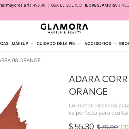
ras mayores a $1,499.00 | USA EL CÓDIGO:
ILOVEGLAMORA
Y RE
CAS
MAKEUP
CUIDADO DE LA PIEL
ACCESORIOS
BRO
ARRA 08 ORANGE
ADARA CORR
ORANGE
Corrector diseñado para
es perfecta para ocultar
$
55.30
$
79.00
(3