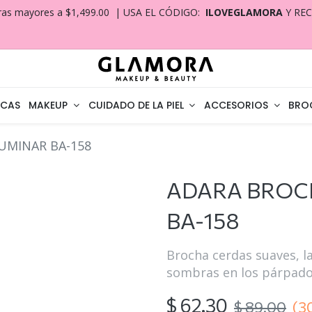
ras mayores a $1,499.00 | USA EL CÓDIGO:
ILOVEGLAMORA
Y RE
CAS
MAKEUP
CUIDADO DE LA PIEL
ACCESORIOS
BRO
UMINAR BA-158
ADARA BROC
BA-158
Brocha cerdas suaves, la
sombras en los párpado
$
62.30
$
89.00
(3