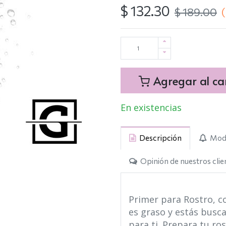
$
132.30
$
189.00
Agregar al car
En existencias
Descripción
Modo
Opinión de nuestros clie
Primer para Rostro, con
es graso y estás busc
para ti. Prepara tu ro