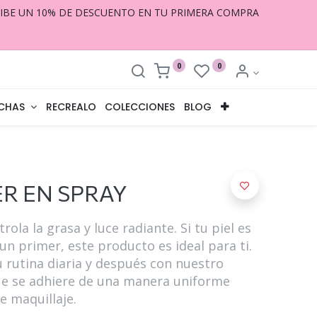
CIBE UN 10% DE DESCUENTO EN TU PRIMERA COMPRA
0
0
CHAS
RECREALO
COLECCIONES
BLOG
R EN SPRAY
ola la grasa y luce radiante. Si tu piel es
n primer, este producto es ideal para ti.
u rutina diaria y después con nuestro
ue se adhiere de una manera uniforme
e maquillaje.