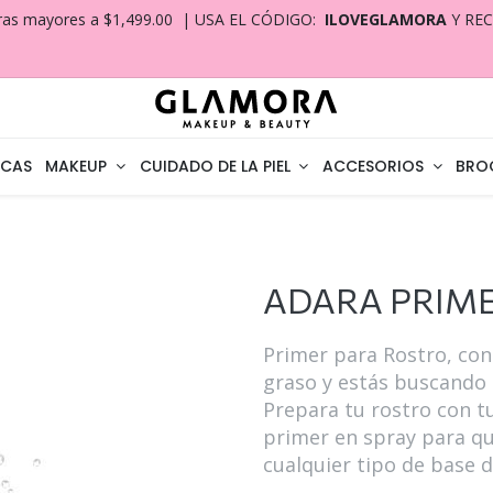
ras mayores a $1,499.00 | USA EL CÓDIGO:
ILOVEGLAMORA
Y RE
CAS
MAKEUP
CUIDADO DE LA PIEL
ACCESORIOS
BRO
ADARA PRIME
Primer para Rostro, contr
graso y estás buscando u
Prepara tu rostro con t
primer en spray para q
cualquier tipo de base d