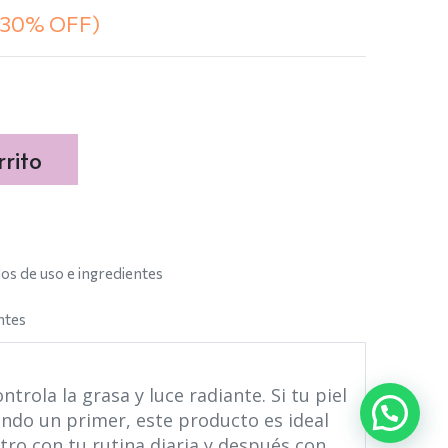
(30% OFF)
rito
s de uso e ingredientes
ntes
trola la grasa y luce radiante. Si tu piel
ando un primer, este producto es ideal
stro con tu rutina diaria y después con