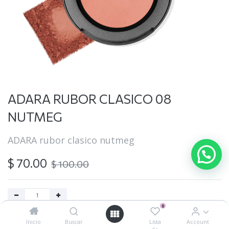
ADARA RUBOR CLASICO 08
NUTMEG
ADARA rubor clasico nutmeg
$
70.00
$
100.00
0
Agregar al carrito
Inicio
Buscar
Lista
Account