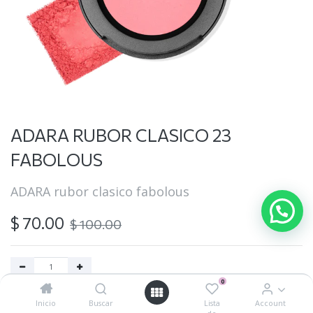
ADARA RUBOR CLASICO 23
FABOLOUS
ADARA rubor clasico fabolous
$
70.00
$
100.00
0
Agregar al carrito
Inicio
Buscar
Lista
Account