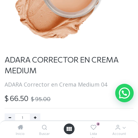
ADARA CORRECTOR EN CREMA
MEDIUM
ADARA Corrector en Crema Medium 04
$
66.50
$
95.00
0
Agregar al carrito
Inicio
Buscar
Lista
Account