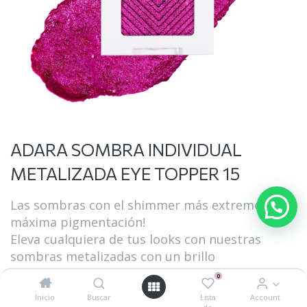
ADARA SOMBRA INDIVIDUAL
METALIZADA EYE TOPPER 15
Las sombras con el shimmer más extremo de
máxima pigmentación!
Eleva cualquiera de tus looks con nuestras
sombras metalizadas con un brillo
deslumbrante, fórmula en polvo hiper suave y
0
cremosa, fácil de difuminar.
Inicio
Buscar
Lista
Account