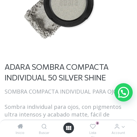
ADARA SOMBRA COMPACTA
INDIVIDUAL 50 SILVER SHINE
SOMBRA COMPACTA INDIVIDUAL PARA OJOS
Sombra individual para ojos, con pigmentos
ultra intensos y acabado matte, fácil de
difuminar; ideal para tener un kit de maquillaje
0
completo y versátil y crear todos los looks que
Inicio
Buscar
Lista
Account