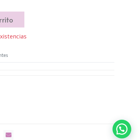
rito
istencias
ntes