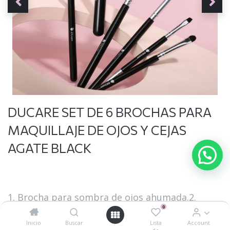
DUCARE SET DE 6 BROCHAS PARA
MAQUILLAJE DE OJOS Y CEJAS
AGATE BLACK
1. Brocha para sombra de ojos ahumada.2.
0
Brocha grande para sombra de ojos.3.Cepillo de
mezcla de pelo sintético.4. Pro-cepillo para
Inicio
Buscar
Lista
Account