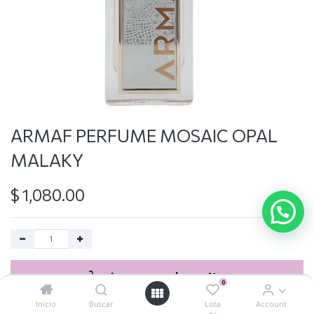
ARMAF PERFUME MOSAIC OPAL
MALAKY
$
1,080.00
Agregar al carrito
0
Inicio
Buscar
Lista
Account