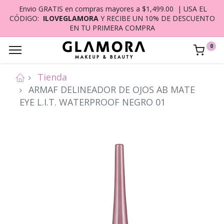
Envio GRATIS en compras mayores a $1,499.00 | USA EL
CÓDIGO:
ILOVEGLAMORA
Y RECIBE UN 10% DE DESCUENTO
EN TU PRIMERA COMPRA
0
Tienda
ARMAF DELINEADOR DE OJOS AB MATE
EYE L.I.T. WATERPROOF NEGRO 01