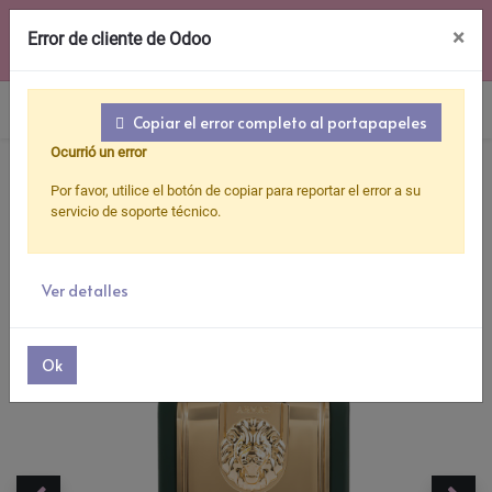
Envio GRATIS en compras mayores a $1,499.00 | USA EL
×
CÓDIGO:
Error de cliente de Odoo
ILOVEGLAMORA
Y RECIBE UN 10% DE DESCUENTO
EN TU PRIMERA COMPRA
0
Copiar el error completo al portapapeles
Ocurrió un error
Tienda
Por favor, utilice el botón de copiar para reportar el error a su
ARMAF PERFUME THE LION'S CLUB
servicio de soporte técnico.
FEROCE
Ver detalles
Ok