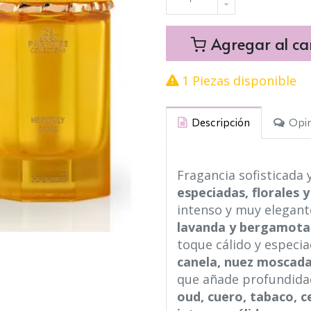
Agregar al car
1 Piezas disponible
Descripción
Opin
Fragancia sofisticada
especiadas, florales
intenso y muy elegant
lavanda y bergamota
toque cálido y especi
canela, nuez moscada
que añade profundidad
oud, cuero, tabaco, c