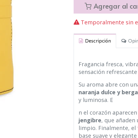
Agregar al car
Temporalmente sin ex
Descripción
Opin
Fragancia fresca, vibr
sensación refrescante 
Su aroma abre con una
naranja dulce y ber
y luminosa. E
n el corazón aparece
jengibre
, que añaden 
limpio. Finalmente, e
base suave y elegante