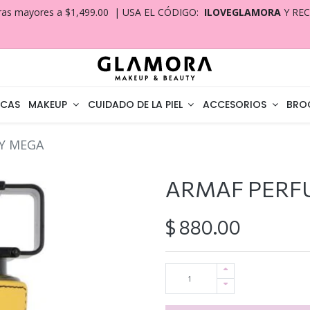
ras mayores a $1,499.00 | USA EL CÓDIGO:
ILOVEGLAMORA
Y RE
CAS
MAKEUP
CUIDADO DE LA PIEL
ACCESORIOS
BRO
Y MEGA
ARMAF PERF
$
880.00