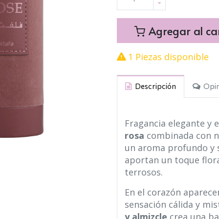
Agregar al car
1 Piezas disponible
Descripción
Opin
Fragancia elegante y e
rosa
combinada con 
un aroma profundo y s
aportan un toque flor
terrosos.
En el corazón aparec
sensación cálida y mi
y almizcle
crea una ba