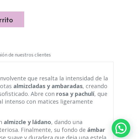
rito
ión de nuestros clientes
nvolvente que resalta la intensidad de la
notas
almizcladas y ambaradas
, creando
ofisticado. Abre con
rosa y pachulí
, que
al intenso con matices ligeramente
en
almizcle y ládano
, dando una
steriosa. Finalmente, su fondo de
ámbar
se suave y duradera que deja una estela