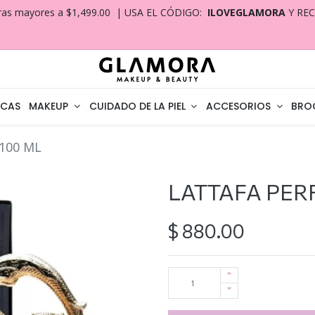
ras mayores a $1,499.00 | USA EL CÓDIGO:
ILOVEGLAMORA
Y RE
CAS
MAKEUP
CUIDADO DE LA PIEL
ACCESORIOS
BRO
100 ML
LATTAFA PER
$
880.00