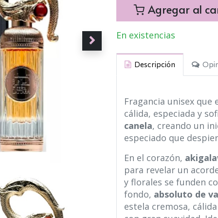
Agregar al car
En existencias
Descripción
Opin
Fragancia unisex que 
cálida, especiada y so
canela
, creando un in
especiado que despier
En el corazón,
akigal
para revelar un acor
y florales se funden c
fondo,
absoluto de va
estela cremosa, cálid