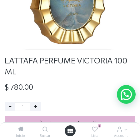
LATTAFA PERFUME VICTORIA 100
ML
$
780.00
Agregar al carrito
0
Inicio
Buscar
Lista
Account