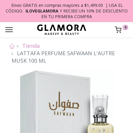
Envio GRATIS en compras mayores a $1,499.00 | USA EL
CÓDIGO:
ILOVEGLAMORA
Y RECIBE UN 10% DE DESCUENTO
EN TU PRIMERA COMPRA
0
Tienda
LATTAFA PERFUME SAFWAAN L'AUTRE
MUSK 100 ML