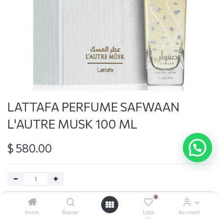
LATTAFA PERFUME SAFWAAN
L'AUTRE MUSK 100 ML
$
580.00
0
Agregar al carrito
Inicio
Buscar
Lista
Account