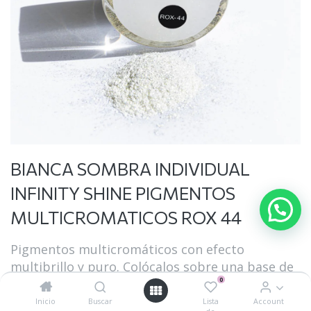
BIANCA SOMBRA INDIVIDUAL
INFINITY SHINE PIGMENTOS
MULTICROMATICOS ROX 44
Pigmentos multicromáticos con efecto
multibrillo y puro. Colócalos sobre una base de
0
color para crear un brillo infinito de alto
contraste. Este producto es un pigmento súper
Inicio
Buscar
Lista
Account